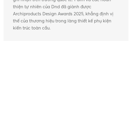
thiện tự nhiên của Dnd đã giành được 
Archiproducts Design Awards 2025, khẳng định vị 
thế của thương hiệu trong làng thiết kế phụ kiện 
kiến trúc toàn cầu.
Dnd và Cavalleri Comunicazione ra mắt hợp 
Đọc
tác mới
Xem Tất
Bài Viết Liên Quan