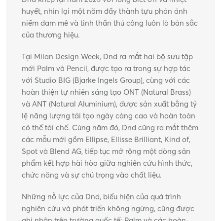
huyết, nhìn lại một năm đầy thành tựu phản ánh 
niềm đam mê và tinh thần thủ công luôn là bản sắc 
của thương hiệu.
Tại Milan Design Week, Dnd ra mắt hai bộ sưu tập 
mới Palm và Pencil, được tạo ra trong sự hợp tác 
với Studio BIG (Bjarke Ingels Group), cùng với các 
hoàn thiện tự nhiên sáng tạo ONT (Natural Brass) 
và ANT (Natural Aluminium), được sản xuất bằng tỷ 
lệ năng lượng tái tạo ngày càng cao và hoàn toàn 
có thể tái chế. Cùng năm đó, Dnd cũng ra mắt thêm 
các mẫu mới gồm Ellipse, Ellisse Brilliant, Kind of, 
Spot và Blend AG, tiếp tục mở rộng một dòng sản 
phẩm kết hợp hài hòa giữa nghiên cứu hình thức, 
chức năng và sự chú trọng vào chất liệu.
Những nỗ lực của Dnd, biểu hiện của quá trình 
nghiên cứu và phát triển không ngừng, cũng được 
ghi nhận trên trường quốc tế: Palm và các hoàn 