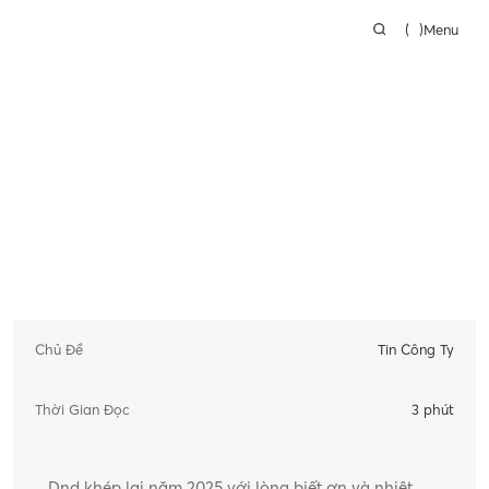
(
)
Menu
Tin Tức
Câu chuyện của Dnd năm 
2025
Dnd nhìn lại một năm đầy dấu ấn: từ bộ sưu tập 
hợp tác với Bjarke Ingels Group đến các giải 
thưởng thiết kế quốc tế.
Đọc Bài Viết
Chủ Đề
Tin Công Ty
Thời Gian Đọc
3 phút
Dnd khép lại năm 2025 với lòng biết ơn và nhiệt 