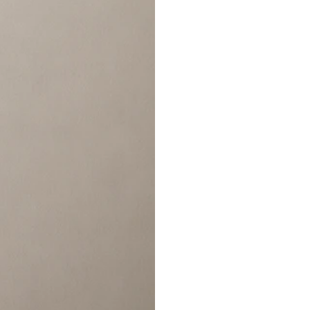
Total Look
Dnd bổ sung key plus 
được thiết kế bởi Giu
nâng tầm sự đồng bộ 
Đọc Bài Viết