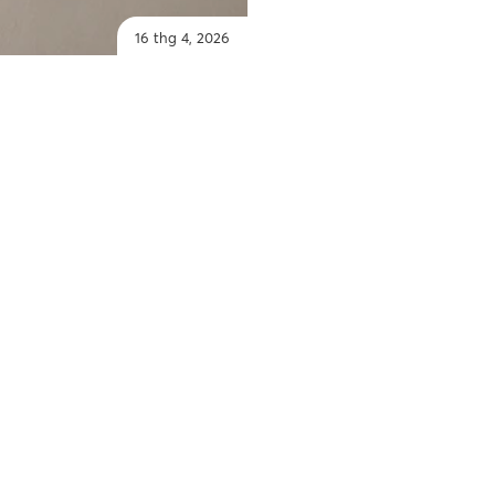
16 thg 4, 2026
Chủ Đề
Dnd giới thiệu một bổ
Dòng Total Look, hệ t
bộ, nay được mở rộng 
thiết kế và sự kết hợp
Dnd giới thiệu key plus
mạch với lỗ CC trên mặt
key plus thể hiện triết
tôn vinh giá trị của th
Gọn gàng, cô đọng và t