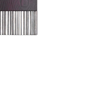
Chính sách và Điểu khoản
Chúng tôi cung cấp dịch vụ 
đúng kỹ thuật, an toàn và th
phù hợp trước khi triển khai. 
Đơn hàng được giao theo thờ
phẩm đến tay khách hàng tron
https://ttctnt.com/dieu-kh
Nếu sản phẩm gặp lỗi do nhà
có thể yêu cầu đổi hoặc trả 
và xử lý nhanh chóng sau khi
tại: 
https://ttctnt.com/dieu-